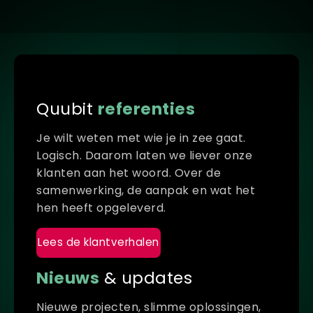
Quubit
referenties
Je wilt weten met wie je in zee gaat.
DVEN &
Logisch. Daarom laten we liever onze
klanten aan het woord. Over de
Quubit:
samenwerking, de aanpak en wat het
hen heeft opgeleverd.
Samenwerken
aan een IT-
Lees de klantverhalen
omgeving die
Dit zijn wij. Dit
Nieuws
& updates
gewoon werkt
is Quubit!
Nieuwe projecten, slimme oplossingen,