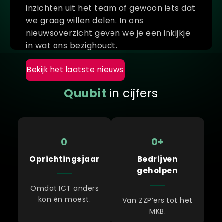
inzichten uit het team of gewoon iets dat
Lees meer
Lees meer
we graag willen delen. In ons
nieuwsoverzicht geven we je een inkijkje
in wat ons bezighoudt.
Bekijk het laatste nieuws
Quubit
in cijfers
0
0
+
Oprichtingsjaar
Bedrijven
geholpen
Omdat ICT anders
kon én moest.
Van ZZP’ers tot het
MKB.